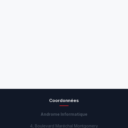
Coordonnées
Androme Informatique
4, Boulevard Maréchal Montgomery