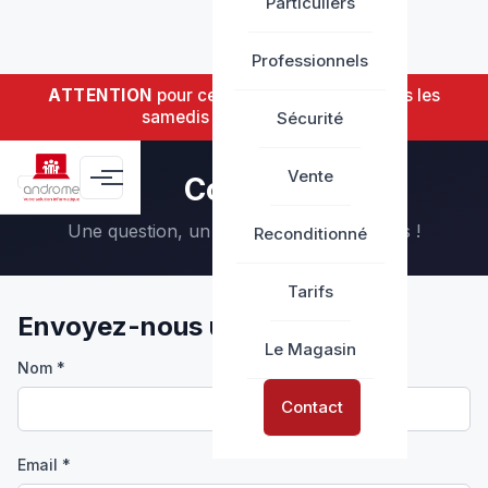
Particuliers
Professionnels
ATTENTION
pour cet été nous serons fermés les
samedis jusqu'au 17 août.
Sécurité
Vente
Contact
Une question, un devis ? Contactez-nous !
Reconditionné
Tarifs
Envoyez-nous un
message
Le Magasin
Nom *
Contact
Email *